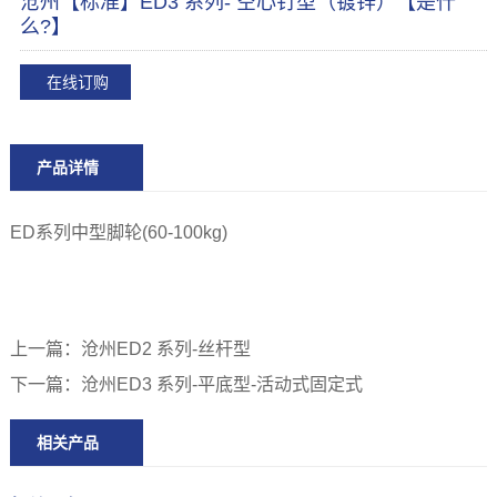
沧州【标准】ED3 系列- 空心钉型（镀锌）【是什
么?】
在线订购
产品详情
ED系列中型脚轮(60-100kg)
上一篇：
沧州ED2 系列-丝杆型
下一篇：
沧州ED3 系列-平底型-活动式固定式
相关产品