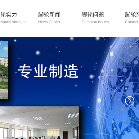
脚轮实力
脚轮新闻
脚轮问题
脚轮
mpany strength
News Center
Common Issues
Contact