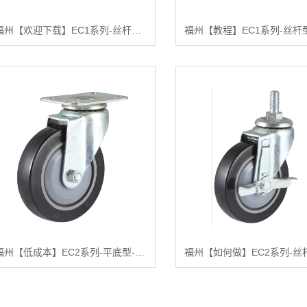
福州【欢迎下载】EC1系列-丝杆型【什么意思?】
福州【低成本】EC2系列-平底型-活动式固定式（镀锌）【很重要?】