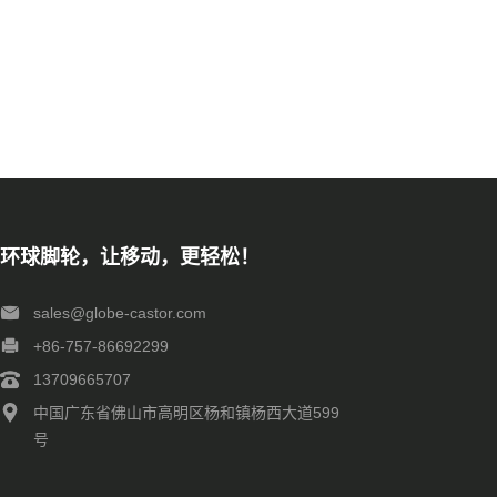
环球脚轮，让移动，更轻松！
sales@globe-castor.com
+86-757-86692299
13709665707
中国广东省佛山市高明区杨和镇杨西大道599
号