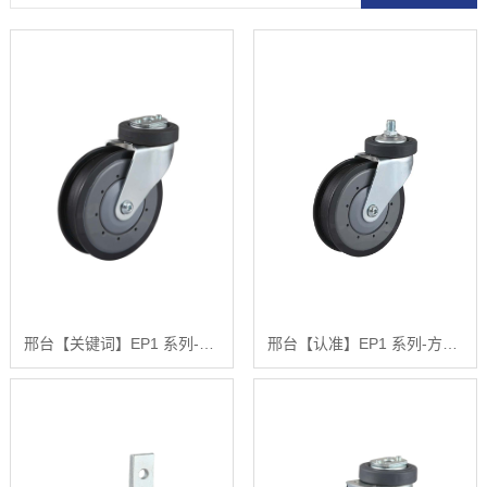
邢台【关键词】EP1 系列-空心钉活动固定式两刀电梯轮【有哪些?】
邢台【认准】EP1 系列-方头丝杆两刀电梯轮【怎么做?】