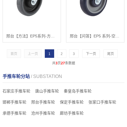
邢台【方法】EP5系列-方头丝杆聚氨酯轮【怎么做?】
邢台【问答】EP5 系列-空心钉固定式聚氨酯轮【怎么做?】
首页
上一页
1
2
3
下一页
尾页
共
3
页
27
条数据
手推车轮分站
/ SUBSTATION
石家庄手推车轮
唐山手推车轮
秦皇岛手推车轮
邯郸手推车轮
邢台手推车轮
保定手推车轮
张家口手推车轮
承德手推车轮
沧州手推车轮
廊坊手推车轮