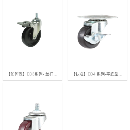
【如何做】ED3系列- 丝杆型（镀锌）【有什么用?】
【认准】ED4 系列-平底型-活动式固定式（镀锌）【很重要?】