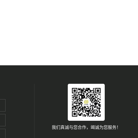
我们真诚与您合作，竭诚为您服务！