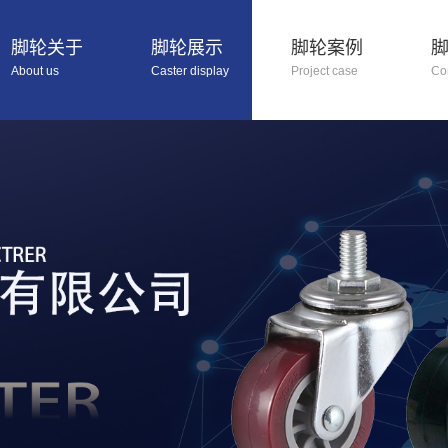
脚轮关于
脚轮展示
脚轮案例
About us
Caster display
Project case
Co