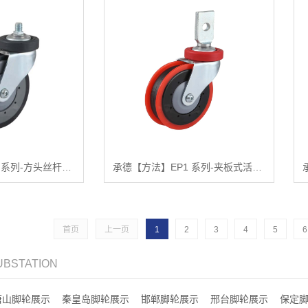
承德【原创】EP1 系列-方头丝杆两刀电梯轮【有什么用?】
承德【方法】EP1 系列-夹板式活动固定两刀电梯轮【怎么做?】
首页
上一页
1
2
3
4
5
6
SUBSTATION
唐山脚轮展示
秦皇岛脚轮展示
邯郸脚轮展示
邢台脚轮展示
保定