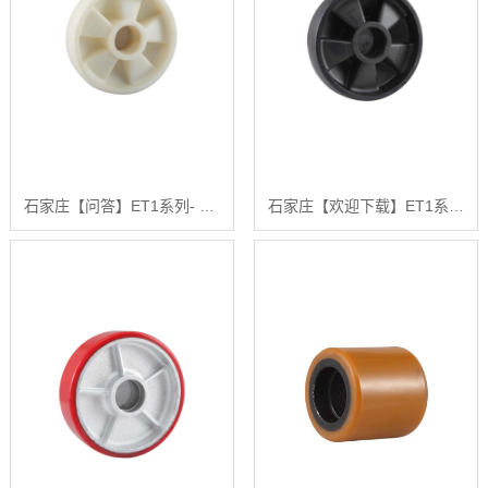
石家庄【问答】ET1系列- 高强度尼龙叉车轮(白色)(平边)【怎么用?】
石家庄【欢迎下载】ET1系列- 高强度尼龙叉车轮(黑色)(平边)【很重要?】