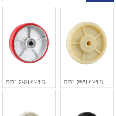
石家庄【科技】ES1系列-高强度尼龙单轮，超级聚氨酯单轮，铁芯聚氨酯单轮，铸铁车轮聚氨酯单轮，铁芯聚氨酯单轮，铸铁车轮【哪家好?】
石家庄【精品】ES2系列-实心尼龙轮(黄色)【是什么?】