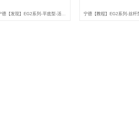
宁德【发现】EG2系列-平底型-活动式固定式（镀锌）【怎么做?】