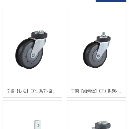
宁德【认准】EP1 系列-空心钉活动固定式两刀电梯轮【什么意思?】
宁德【如何做】EP1 系列-方头丝杆两刀电梯轮【怎么样?】