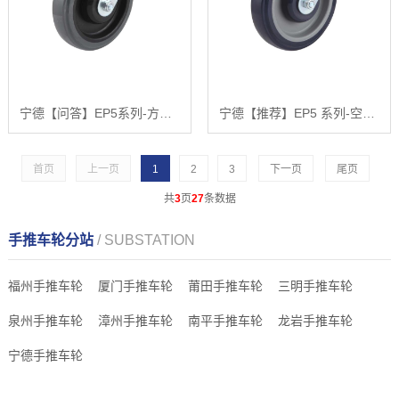
宁德【问答】EP5系列-方头丝杆聚氨酯轮【很重要?】
宁德【推荐】EP5 系列-空心钉固定式聚氨酯轮【是什么?】
首页
上一页
1
2
3
下一页
尾页
共
3
页
27
条数据
手推车轮分站
/ SUBSTATION
福州手推车轮
厦门手推车轮
莆田手推车轮
三明手推车轮
泉州手推车轮
漳州手推车轮
南平手推车轮
龙岩手推车轮
宁德手推车轮