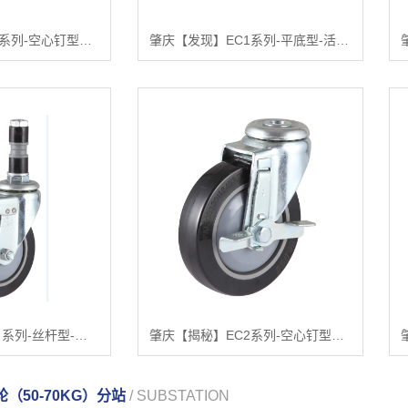
肇庆【推荐】EC1系列-空心钉型【有什么用?】
肇庆【发现】EC1系列-平底型-活动式固定式（镀锌）【怎么用?】
肇庆【热搜】EC2 系列-丝杆型-带膨胀胶【很重要?】
肇庆【揭秘】EC2系列-空心钉型（镀锌）【什么意思?】
（50-70KG）分站
/ SUBSTATION