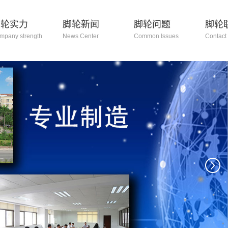
脚轮实力
脚轮新闻
脚轮问题
脚轮
mpany strength
News Center
Common Issues
Contact