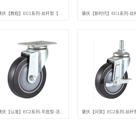
肇庆【教程】EC1系列-丝杆型【什么意思?】
肇庆【认准】EC2系列-平底型-活动式固定式（镀锌）【是什么?】