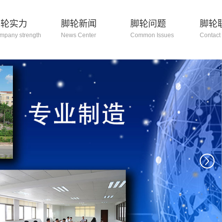
脚轮实力
脚轮新闻
脚轮问题
脚轮
mpany strength
News Center
Common Issues
Contact