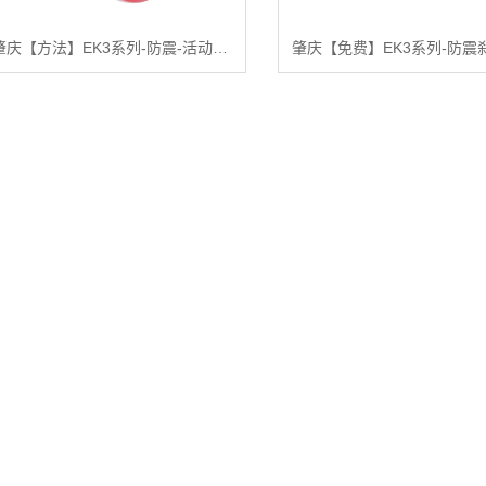
肇庆【方法】EK3系列-防震-活动式固定式（双弹簧）（焗漆）【怎么做?】