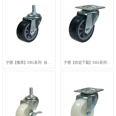
宁德【推荐】EB1系列- 丝杆型（镀锌）【怎么用?】
宁德【欢迎下载】EB1系列顶板式旋转刚性(镀锌)【怎么用?】