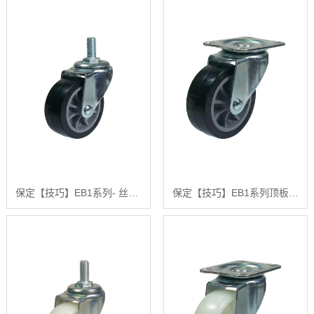
保定【技巧】EB1系列- 丝杆型（镀锌）【哪家好?】
保定【技巧】EB1系列顶板式旋转刚性(镀锌)【怎么样?】