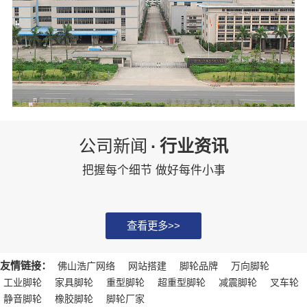
公司新闻
·
行业资讯
把握每个细节 做好每件小事
查看更多>>
友情链接：
佛山浩广网络
网站搭建
脚轮品牌
万向脚轮
工业脚轮
家具脚轮
重型脚轮
超重型脚轮
减震脚轮
叉车轮
静音脚轮
橡胶脚轮
脚轮厂家