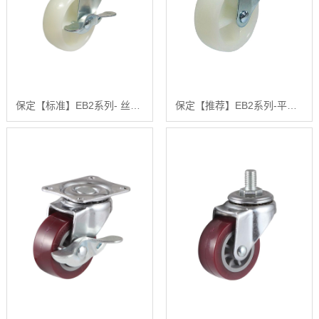
保定【标准】EB2系列- 丝杆型（镀锌）【怎么样?】
保定【推荐】EB2系列-平底型-活动式固定式（镀锌）【很重要?】