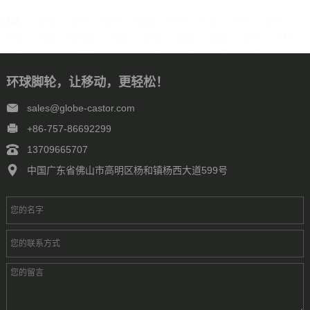
分站：
安徽
北京
重庆
福建
甘肃
广东
广西
贵州
海南
河北
黑龙江
河南
湖北
湖南
江苏
江西
吉林
辽宁
内蒙古
宁夏
青海
山东
上海
山西
陕西
四川
天津
新疆
西藏
云南
浙江
石家庄
唐山
邯郸
保定
环球脚轮，让移动，更轻松！
沧州
廊坊
太原
呼和浩特
包头
鄂尔多斯
沈阳
大连
中山
鞍山
长春
西安
哈尔滨
大庆
西安
南京
无锡
sales@globe-castor.com
徐州
常州
苏州
南通
连云港
淮安
盐城
扬州
镇江
+86-757-86692299
泰州
宿迁
杭州
宁波
温州
嘉兴
湖州
绍兴
金华
13709665707
台州
合肥
芜湖
福州
厦门
泉州
漳州
南昌
济南
青岛
中国广东省佛山市高明区杨和镇杨西大道599号
淄博
枣庄
东营
烟台
潍坊
济宁
泰安
威海
临沂
德州
聊城
滨州
菏泽
郑州
洛阳
新乡
许昌
南阳
周口
武汉