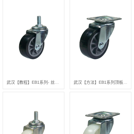
武汉【教程】EB1系列- 丝杆型（镀锌）【有什么用?】
武汉【方法】EB1系列顶板式旋转刚性(镀锌)【怎么用?】