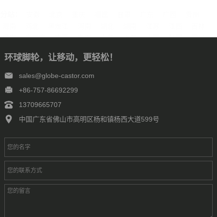
分站：
安徽
北京
重庆
福建
甘肃
广东
广西
贵州
海南
河北
黑龙江
河南
湖北
湖南
江苏
江西
吉林
辽宁
内蒙古
宁夏
青海
山东
上海
山西
陕西
四川
天津
新疆
西藏
云南
浙江
石家庄
唐山
邯郸
保定
环球脚轮，让移动，更轻松！
沧州
廊坊
太原
呼和浩特
包头
鄂尔多斯
沈阳
大连
中山
鞍山
长春
西安
哈尔滨
大庆
西安
南京
无锡
sales@globe-castor.com
徐州
常州
苏州
南通
连云港
淮安
盐城
扬州
镇江
+86-757-86692299
泰州
宿迁
杭州
宁波
温州
嘉兴
湖州
绍兴
金华
13709665707
台州
合肥
芜湖
福州
厦门
泉州
漳州
南昌
济南
青岛
中国广东省佛山市高明区杨和镇杨西大道599号
淄博
枣庄
东营
烟台
潍坊
济宁
泰安
威海
临沂
德州
聊城
滨州
菏泽
郑州
洛阳
新乡
许昌
南阳
周口
武汉