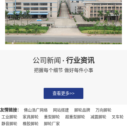
公司新闻
·
行业资讯
把握每个细节 做好每件小事
查看更多>>
友情链接：
佛山浩广网络
网站搭建
脚轮品牌
万向脚轮
工业脚轮
家具脚轮
重型脚轮
超重型脚轮
减震脚轮
叉车轮
静音脚轮
橡胶脚轮
脚轮厂家