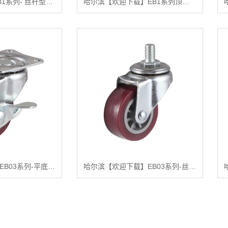
哈尔滨【推荐】EB1系列- 丝杆型（镀锌）【有哪些?】
哈尔滨【欢迎下载】EB1系列顶板式旋转刚性(镀锌)【有什么用?】
哈尔滨【关键词】EB03系列-平底型-活动式固定式(镀铬)【哪家好?】
哈尔滨【欢迎下载】EB03系列-丝杆型（镀铬）【有什么用?】