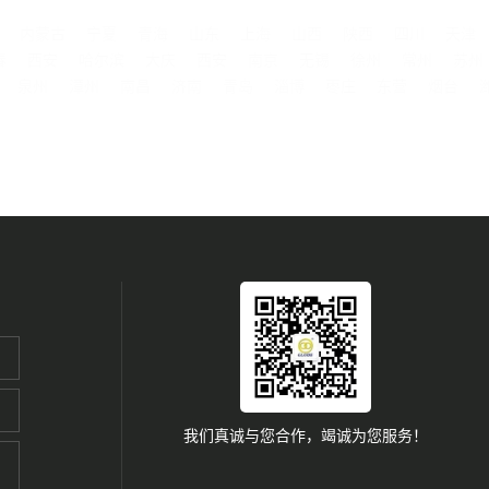
内蒙古
宁夏
青海
山东
上海
山西
陕西
四川
天津
春
西安
哈尔滨
大庆
西安
南京
无锡
徐州
常州
苏州
泉州
漳州
南昌
济南
青岛
淄博
枣庄
东营
烟台
我们真诚与您合作，竭诚为您服务！