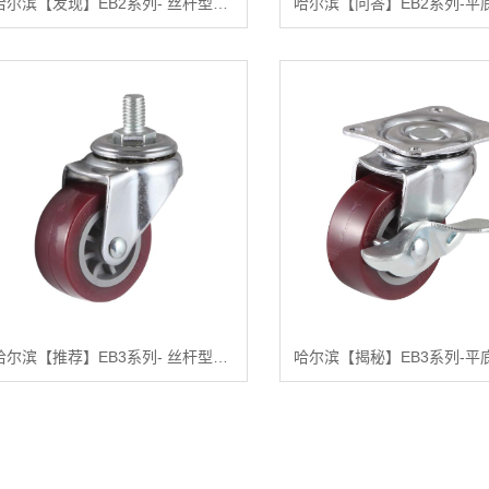
哈尔滨【发现】EB2系列- 丝杆型（镀锌）【哪家好?】
哈尔滨【推荐】EB3系列- 丝杆型(镀铬)【有哪些?】