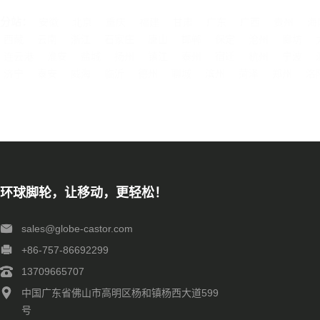
分站：
安徽
北京
重庆
福建
甘肃
广东
广西
贵州
海
西藏
云南
浙江
石家庄
唐山
邯郸
保定
沧州
廊坊
连云港
淮安
盐城
扬州
镇江
泰州
宿迁
杭州
宁波
济宁
泰安
威海
临沂
德州
聊城
滨州
菏泽
郑州
洛
环球脚轮，让移动，更轻松！
sales@globe-castor.com
+86-757-86692299
13709665707
中国广东省佛山市高明区杨和镇杨西大道599
号