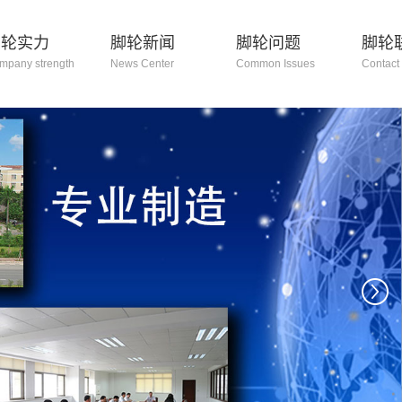
脚轮实力
脚轮新闻
脚轮问题
脚轮
mpany strength
News Center
Common Issues
Contact