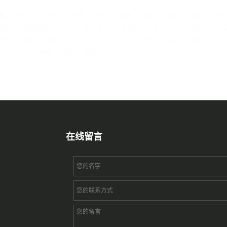
南
河北
黑龙江
河南
湖北
湖南
江苏
江西
吉林
辽宁
太原
呼和浩特
包头
鄂尔多斯
沈阳
大连
中山
鞍山
长
温州
嘉兴
湖州
绍兴
金华
台州
合肥
芜湖
福州
厦门
阳
新乡
许昌
南阳
周口
武汉
在线留言