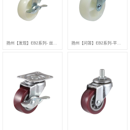
扬州【发现】EB2系列- 丝杆型（镀锌）【有什么用?】
扬州【问答】EB2系列-平底型-活动式固定式（镀锌）【什么意思?】