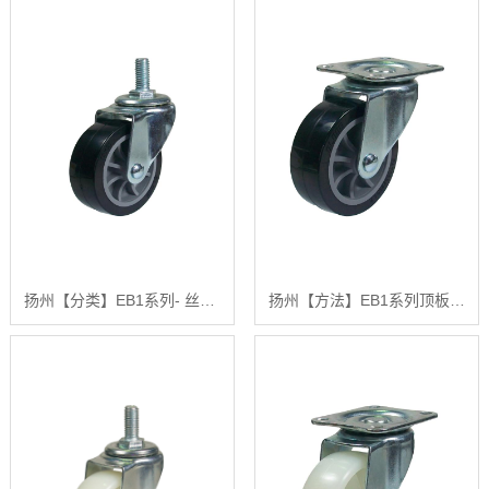
扬州【分类】EB1系列- 丝杆型（镀锌）【有什么用?】
扬州【方法】EB1系列顶板式旋转刚性(镀锌)【哪家好?】