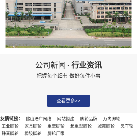
公司新闻
·
行业资讯
把握每个细节 做好每件小事
查看更多>>
友情链接：
佛山浩广网络
网站搭建
脚轮品牌
万向脚轮
工业脚轮
家具脚轮
重型脚轮
超重型脚轮
减震脚轮
叉车轮
静音脚轮
橡胶脚轮
脚轮厂家