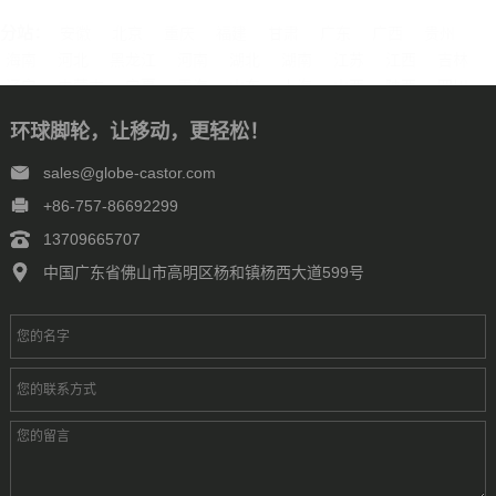
分站：
安徽
北京
重庆
福建
甘肃
广东
广西
贵州
海南
河北
黑龙江
河南
湖北
湖南
江苏
江西
吉林
辽宁
内蒙古
宁夏
青海
山东
上海
山西
陕西
四川
天津
新疆
西藏
云南
浙江
石家庄
唐山
邯郸
保定
环球脚轮，让移动，更轻松！
沧州
廊坊
太原
呼和浩特
包头
鄂尔多斯
沈阳
大连
中山
鞍山
长春
西安
哈尔滨
大庆
西安
南京
无锡
sales@globe-castor.com
徐州
常州
苏州
南通
连云港
淮安
盐城
扬州
镇江
+86-757-86692299
泰州
宿迁
杭州
宁波
温州
嘉兴
湖州
绍兴
金华
13709665707
台州
合肥
芜湖
福州
厦门
泉州
漳州
南昌
济南
青岛
中国广东省佛山市高明区杨和镇杨西大道599号
淄博
枣庄
东营
烟台
潍坊
济宁
泰安
威海
临沂
德州
聊城
滨州
菏泽
郑州
洛阳
新乡
许昌
南阳
周口
武汉