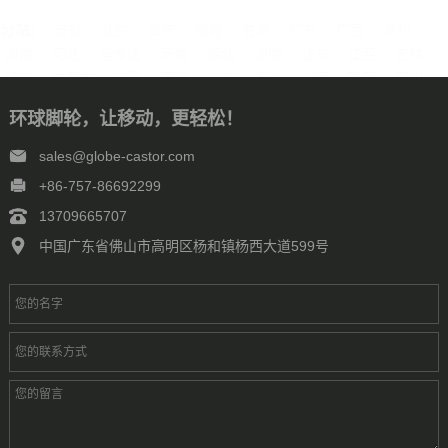
分站：
安徽
北京
重庆
福建
甘肃
广东
广西
贵州
海南
河北
黑龙江
河南
湖北
湖南
江苏
江西
吉林
辽宁
内蒙古
宁夏
青海
山东
上海
山西
陕西
四川
天津
新疆
西藏
云南
浙江
石家庄
唐山
邯郸
保定
环球脚轮，让移动，更轻松！
沧州
廊坊
太原
呼和浩特
包头
鄂尔多斯
沈阳
大连
中山
鞍山
长春
西安
哈尔滨
大庆
西安
南京
无锡
sales@globe-castor.com
徐州
常州
苏州
南通
连云港
淮安
盐城
扬州
镇江
+86-757-86692299
泰州
宿迁
杭州
宁波
温州
嘉兴
湖州
绍兴
金华
13709665707
台州
合肥
芜湖
福州
厦门
泉州
漳州
南昌
济南
青岛
中国广东省佛山市高明区杨和镇杨西大道599号
淄博
枣庄
东营
烟台
潍坊
济宁
泰安
威海
临沂
德州
聊城
滨州
菏泽
郑州
洛阳
新乡
许昌
南阳
周口
武汉