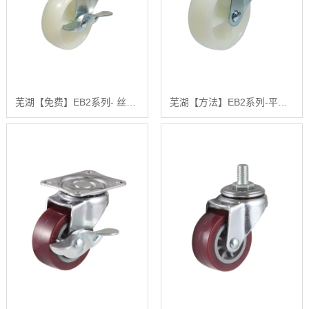
芜湖【免费】EB2系列- 丝杆型（镀锌）【怎么做?】
芜湖【方法】EB2系列-平底型-活动式固定式（镀锌）【什么意思?】