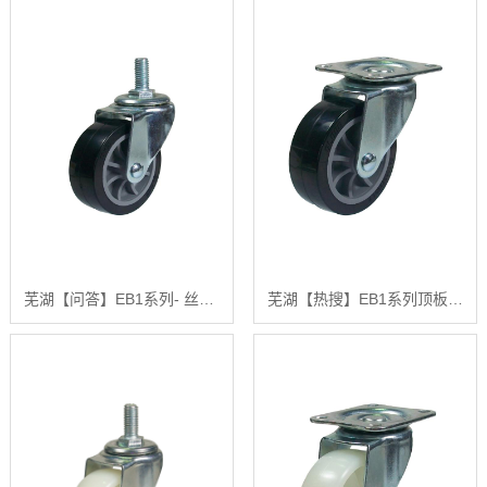
芜湖【问答】EB1系列- 丝杆型（镀锌）【有哪些?】
芜湖【热搜】EB1系列顶板式旋转刚性(镀锌)【怎么样?】