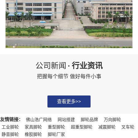
公司新闻
·
行业资讯
把握每个细节 做好每件小事
查看更多>>
友情链接：
佛山浩广网络
网站搭建
脚轮品牌
万向脚轮
工业脚轮
家具脚轮
重型脚轮
超重型脚轮
减震脚轮
叉车轮
静音脚轮
橡胶脚轮
脚轮厂家